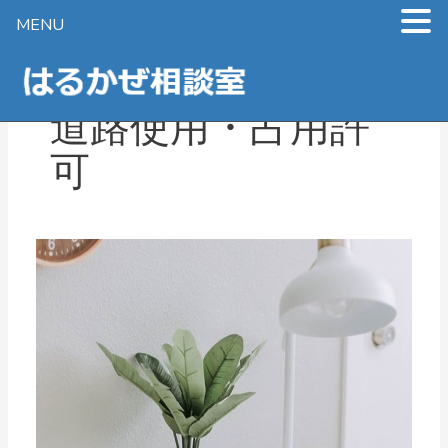
MENU
内
容
を
道路使用・占用許
ス
キ
可
ッ
プ
道
路
使
用・
占
用
許
可