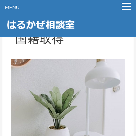
MENU
内
容
を
国籍取得
ス
キ
ッ
プ
日
本
国
籍
を
取
得
す
る
に
は