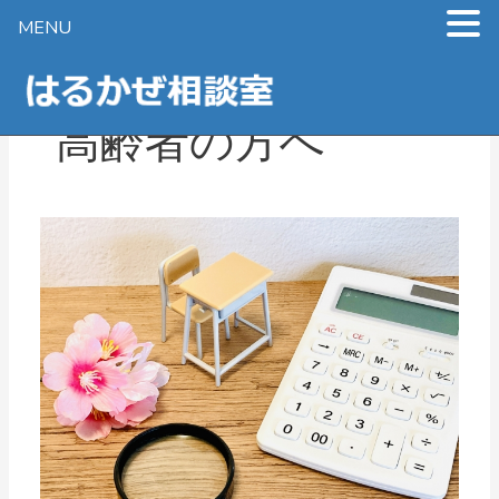
MENU
内
容
を
高齢者の方へ
ス
キ
ッ
プ
不
動
産
相
続
の
相
談